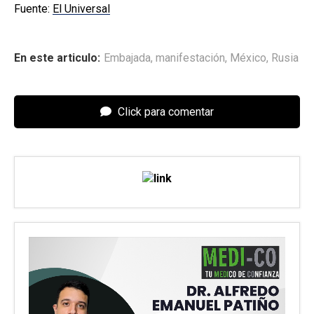
Fuente:
El Universal
En este articulo:
Embajada
,
manifestación
,
México
,
Rusia
Click para comentar