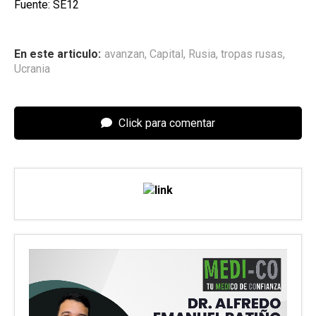
Fuente: SE12
En este articulo:
avanzan
,
Capital
,
Rusia
,
tropas rusas
,
Ucrania
Click para comentar