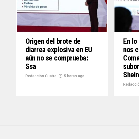
Origen del brote de
En lo
diarrea explosiva en EU
nos 
aún no se comprueba:
Coman
Ssa
subor
Shei
Redacción Cuatro
5 horas ago
Redacció