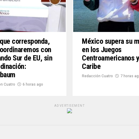
 que corresponda,
México supera su 
coordinaremos con
en los Juegos
do Sur de EU, sin
Centroamericanos y
dinación:
Caribe
nbaum
Redacción Cuatro
7 horas ag
n Cuatro
6 horas ago
ADVERTISEMENT