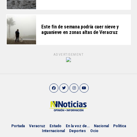
Este fin de semana podría caer nieve y
aguanieve en zonas altas de Veracruz
ADVERTISEMENT
Portada
Veracruz
Estado
En la voz de…
Nacional
Política
Internacional
Deportes
Ocio