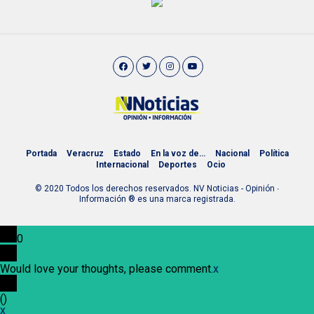
Portada
Veracruz
Estado
En la voz de…
Nacional
Política
Internacional
Deportes
Ocio
© 2020 Todos los derechos reservados. NV Noticias - Opinión ∙
Información ® es una marca registrada.
0
Would love your thoughts, please comment.
x
(
)
x