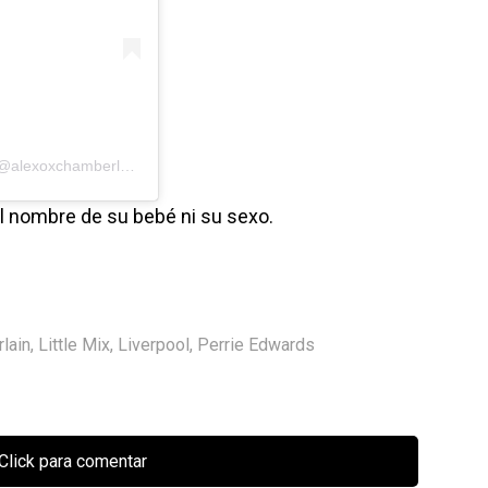
Una publicación compartida por Alex Oxlade-Chamberlain (@alexoxchamberlain)
el nombre de su bebé ni su sexo.
lain
,
Little Mix
,
Liverpool
,
Perrie Edwards
Click para comentar