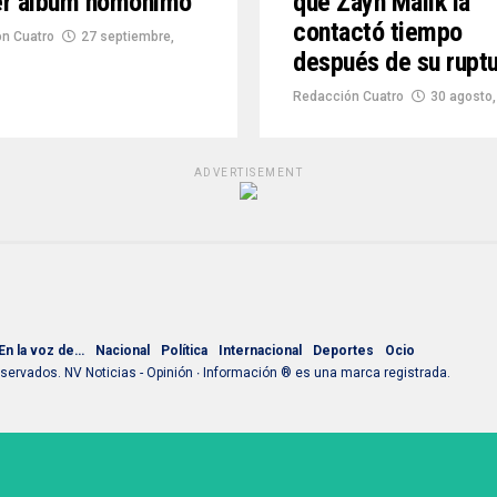
er álbum homónimo
que Zayn Malik la
contactó tiempo
n Cuatro
27 septiembre,
después de su rupt
Redacción Cuatro
30 agosto,
ADVERTISEMENT
En la voz de…
Nacional
Política
Internacional
Deportes
Ocio
ervados. NV Noticias - Opinión ∙ Información ® es una marca registrada.