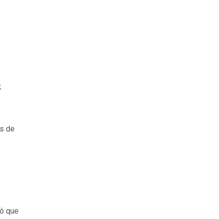
s
as de
ró que