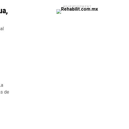
ADVERTISEMENT
ua,
al
La
ás de