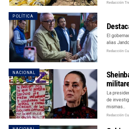
Redacción Tr
POLÍTICA
Destac
El goberna
alias Jando
Redacción Cu
Sheinb
NACIONAL
militar
La preside
de investig
mismas...
Redacción Cu
NACIONAL