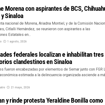
ne Morena con aspirantes de BCS, Chihuah
 y Sinaloa
nta nacional de Morena, Ariadna Montiel, y de la Comisión Nacion
s, Citlalli Hernández, se reunieron con aspirantes a las
nes Estatales en...
no
1 agosto, 2026
ades federales localizan e inhabilitan tres
orios clandestinos en Sinaloa
es fueron encabezadas por elementos de Semar junto con FGR 
 económica estimada a la delincuencia organizada asciende a m
atro
21 mayo, 2026
 y rinde protesta Yeraldine Bonilla como