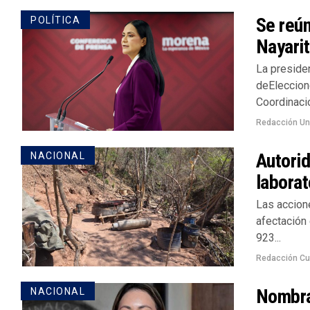
Se reú
POLÍTICA
Nayarit
La preside
deEleccione
Coordinacio
Redacción U
Autorid
NACIONAL
laborat
Las accion
afectación
923...
Redacción Cu
Nombran
NACIONAL