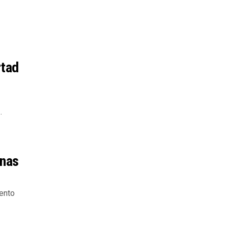
rtad
.
inas
ento