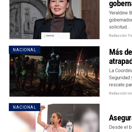
goberna
Yeraldine B
gobernadora
solicitud...
Redacción Tr
Más de
NACIONAL
atrapad
La Coordina
Seguridad 
rescate para
Redacción U
NACIONAL
Asegur
Desde el b