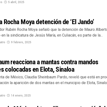
es
5 abril, 2025
a Rocha Moya detención de ‘El Jando’
dor Rubén Rocha Moya señaló que la detención de Mauro Albert
 en la sindicatura de Jesús María, en Culiacán, es parte de la...
atro
9 febrero, 2025
aum reacciona a mantas contra mandos
es colocadas en Elota, Sinaloa
nta de México, Claudia Sheinbaum Pardo, reveló que está en pr
ación la aparición de dos mantas en el municipio de Elota, Sinalo
atro
14 enero, 2025