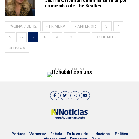
Sabrina Carpenter confirma su amor por
un miembro de The Beatles
PÁGINA 7 DE 12
« PRIMERA
‹ ANTERIOR
3
4
5
6
7
8
9
10
11
SIGUIENTE ›
ÚLTIMA »
ADVERTISEMENT
Portada
Veracruz
Estado
En la voz de…
Nacional
Política