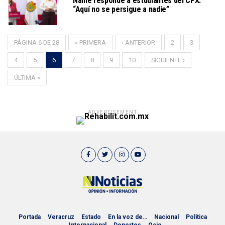
Nahle responde a estudiantes del CPX:
“Aquí no se persigue a nadie”
PÁGINA 6 DE 28
« PRIMERA
‹ ANTERIOR
2
3
4
5
6
7
8
9
10
SIGUIENTE ›
ÚLTIMA »
ADVERTISEMENT
Portada
Veracruz
Estado
En la voz de…
Nacional
Política