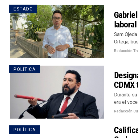
ESTADO
Gabriel
laboral
Sam Ojeda /
Ortega, bus
Redacción Tr
POLÍTICA
Designa
CDMX tr
Durante su 
era el vocer
Redacción Cu
Calific
POLÍTICA