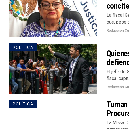
concite
La fiscal 
que, pese a
Redacción Cu
POLÍTICA
Quienes
defiend
El jefe de 
fiscal capi
Redacción Cu
Turnan 
POLÍTICA
Procura
La Mesa Di