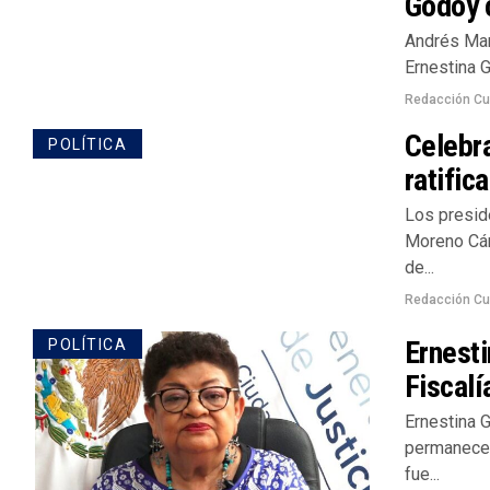
Godoy 
Andrés Man
Ernestina G
Redacción Cu
Celebra
POLÍTICA
ratific
Los presid
Moreno Cár
de...
Redacción Cu
Ernesti
POLÍTICA
Fiscal
Ernestina G
permanecer 
fue...