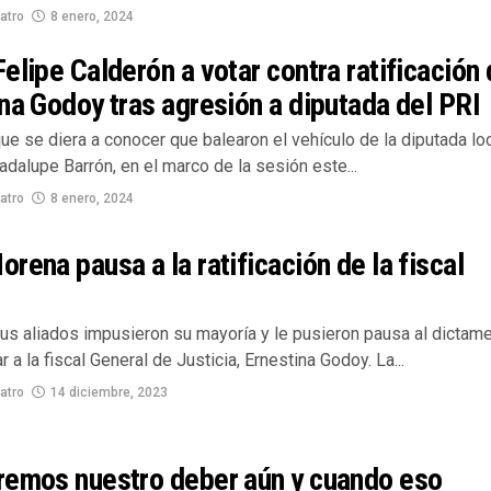
atro
8 enero, 2024
elipe Calderón a votar contra ratificación
na Godoy tras agresión a diputada del PRI
e se diera a conocer que balearon el vehículo de la diputada lo
adalupe Barrón, en el marco de la sesión este...
atro
8 enero, 2024
rena pausa a la ratificación de la fiscal
us aliados impusieron su mayoría y le pusieron pausa al dictam
ar a la fiscal General de Justicia, Ernestina Godoy. La...
atro
14 diciembre, 2023
remos nuestro deber aún y cuando eso