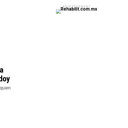
ADVERTISEMENT
la
odoy
 quien