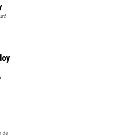
y
uró
doy
a
n de