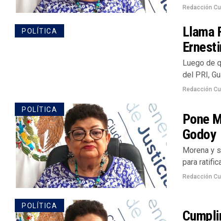
Redacción Cu
Llama F
POLÍTICA
Ernesti
Luego de qu
del PRI, Gu
Redacción Cu
POLÍTICA
Pone Mo
Godoy
Morena y s
para ratific
Redacción Cu
POLÍTICA
Cumpli