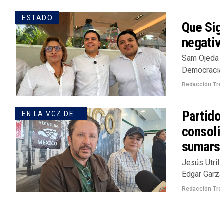
ESTADO
Que Sig
negativ
Sam Ojeda 
Democracia 
Redacción Tr
Partido
EN LA VOZ DE...
consoli
sumar
Jesús Utril
Edgar Garza
Redacción Tr