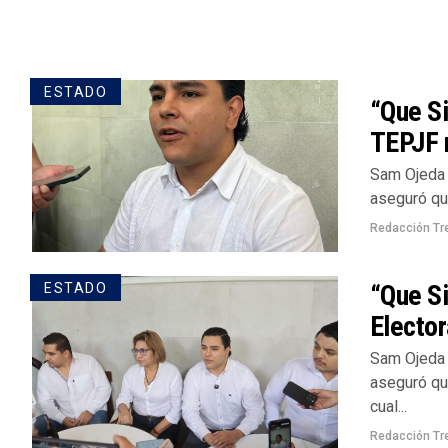
ESTADO
“Que Si
TEPJF r
Sam Ojeda 
aseguró que
Redacción Tr
“Que Si
ESTADO
Elector
Sam Ojeda 
aseguró que
cual...
Redacción Tr