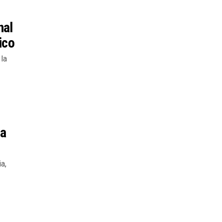
nal
ico
la
 a
a,