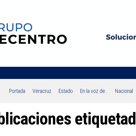
Portada
Veracruz
Estado
En la voz de…
Nacional
blicaciones etiqueta