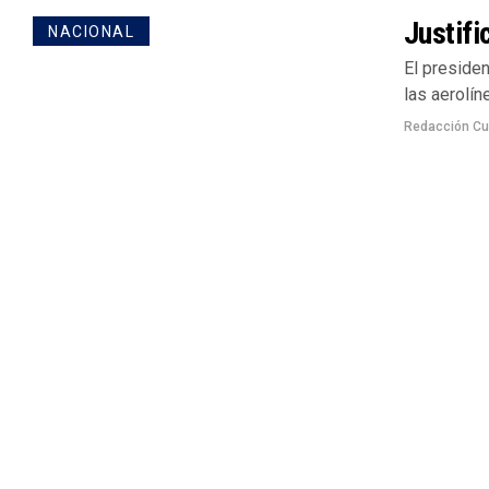
Justif
NACIONAL
El preside
las aerolín
Redacción Cu