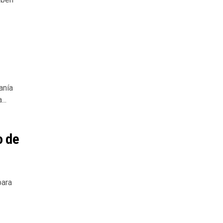
anía
..
o de
para