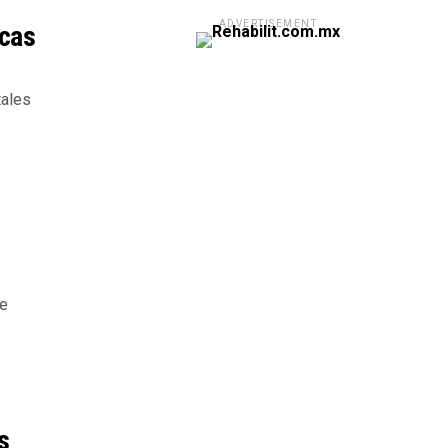
ADVERTISEMENT
icas
tales
te
s