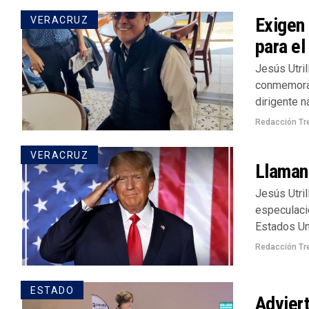
Exigen
VERACRUZ
para e
Jesús Utri
conmemorar
dirigente na
Redacción Tr
VERACRUZ
Llaman 
Jesús Utril
especulaci
Estados Uni
Redacción Tr
ESTADO
Adviert