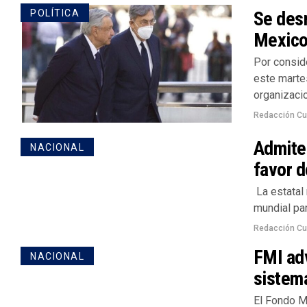
Se des
POLÍTICA
Mexicol
Por consid
este marte
organizacio
Redacción Cu
Admite 
NACIONAL
favor 
La estatal
mundial par
Redacción Cu
FMI adv
NACIONAL
sistem
El Fondo Mo