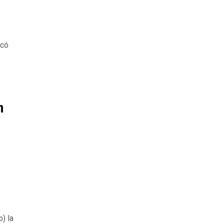
rcó
n
) la