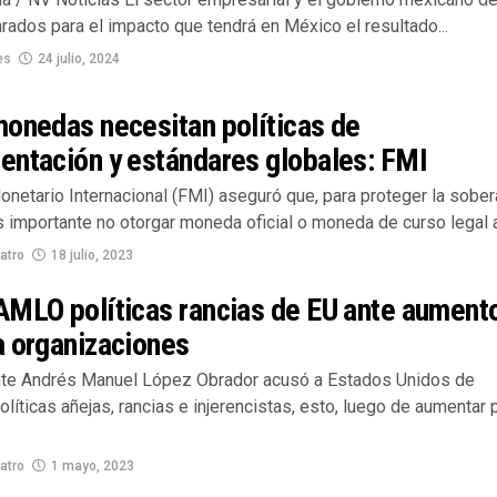
rados para el impacto que tendrá en México el resultado...
es
24 julio, 2024
monedas necesitan políticas de
entación y estándares globales: FMI
netario Internacional (FMI) aseguró que, para proteger la sober
s importante no otorgar moneda oficial o moneda de curso legal a.
atro
18 julio, 2023
AMLO políticas rancias de EU ante aument
a organizaciones
nte Andrés Manuel López Obrador acusó a Estados Unidos de
líticas añejas, rancias e injerencistas, esto, luego de aumentar 
atro
1 mayo, 2023