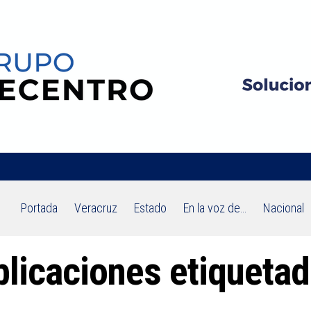
Portada
Veracruz
Estado
En la voz de…
Nacional
licaciones etiquetad