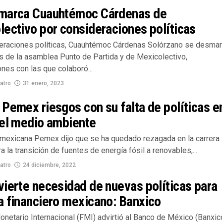
marca Cuauhtémoc Cárdenas de
ectivo por consideraciones políticas
eraciones políticas, Cuauhtémoc Cárdenas Solórzano se desma
s de la asamblea Punto de Partida y de Mexicolectivo,
nes con las que colaboró...
atro
31 enero, 2023
Pemex riesgos con su falta de políticas e
del medio ambiente
 mexicana Pemex dijo que se ha quedado rezagada en la carrera
a la transición de fuentes de energía fósil a renovables,...
atro
24 diciembre, 2022
ierte necesidad de nuevas políticas para
a financiero mexicano: Banxico
netario Internacional (FMI) advirtió al Banco de México (Banxico