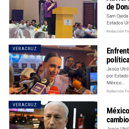
de Don
Sam Ojeda 
Estados Uni
Redacción Tr
Enfrent
VERACRUZ
polític
Jesús Utri
por Estado
México....
Redacción Tr
VERACRUZ
México
cambio 
Jesús Utril