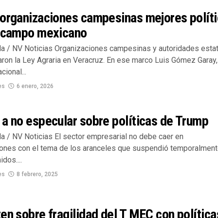
 organizaciones campesinas mejores polít
l campo mexicano
lla / NV Noticias Organizaciones campesinas y autoridades esta
on la Ley Agraria en Veracruz. En ese marco Luis Gómez Garay,
cional...
es
6 enero, 2026
a no especular sobre políticas de Trump
la / NV Noticias El sector empresarial no debe caer en
ones con el tema de los aranceles que suspendió temporalmen
dos....
es
8 febrero, 2025
en sobre fragilidad del T MEC con política