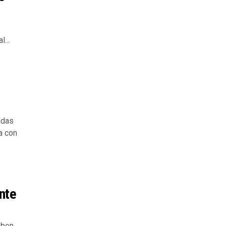
...
adas
a con
nte
eben