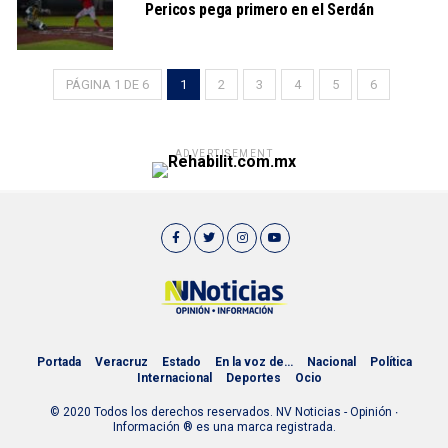
Pericos pega primero en el Serdán
PÁGINA 1 DE 6
1
2
3
4
5
6
ADVERTISEMENT
Portada
Veracruz
Estado
En la voz de…
Nacional
Política
Internacional
Deportes
Ocio
© 2020 Todos los derechos reservados. NV Noticias - Opinión ∙
Información ® es una marca registrada.