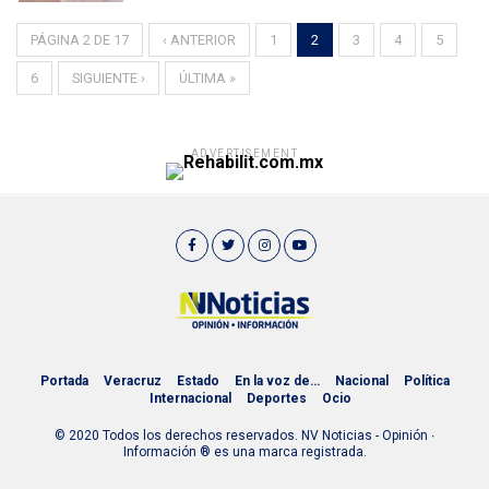
PÁGINA 2 DE 17
‹ ANTERIOR
1
2
3
4
5
6
SIGUIENTE ›
ÚLTIMA »
ADVERTISEMENT
Portada
Veracruz
Estado
En la voz de…
Nacional
Política
Internacional
Deportes
Ocio
© 2020 Todos los derechos reservados. NV Noticias - Opinión ∙
Información ® es una marca registrada.