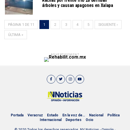
Rachas por frente frío 28 derriban
árboles y causan apagones en Xalapa
PÁGINA 1 DE 11
1
2
3
4
5
SIGUIENTE ›
ÚLTIMA »
ADVERTISEMENT
Portada
Veracruz
Estado
En la voz de…
Nacional
Política
Internacional
Deportes
Ocio
© 2020 Todos los derechos reservados. NV Noticias - Opinión ∙