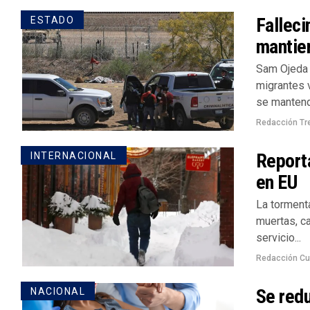
Fallec
ESTADO
mantien
Sam Ojeda 
migrantes 
se mantendr
Redacción Tr
Reporta
INTERNACIONAL
en EU
La torment
muertas, ca
servicio...
Redacción Cu
Se redu
NACIONAL