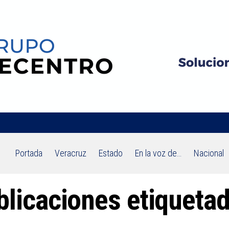
Portada
Veracruz
Estado
En la voz de…
Nacional
blicaciones etiqueta