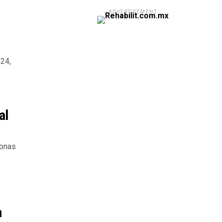
ADVERTISEMENT
024,
al
sonas
a