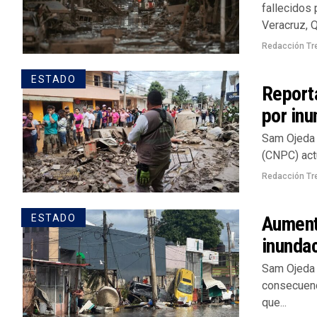
fallecidos 
Veracruz, Q
Redacción Tr
ESTADO
Report
por inu
Sam Ojeda 
(CNPC) actu
Redacción Tr
Aumenta
ESTADO
inunda
Sam Ojeda 
consecuenc
que...