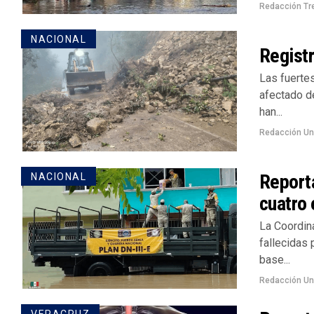
Redacción Tr
NACIONAL
Registr
Las fuertes
afectado de
han...
Redacción U
Reporta
NACIONAL
cuatro
La Coordin
fallecidas 
base...
Redacción U
VERACRUZ