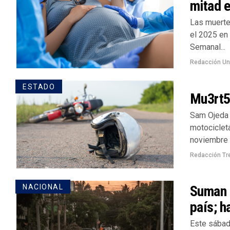
mitad 
Las muerte
el 2025 en
Semanal...
Redacción U
ESTADO
Mu3rt5s
Sam Ojeda 
motociclet
noviembre y
Redacción Tr
Suman 7
NACIONAL
país; h
Este sábado