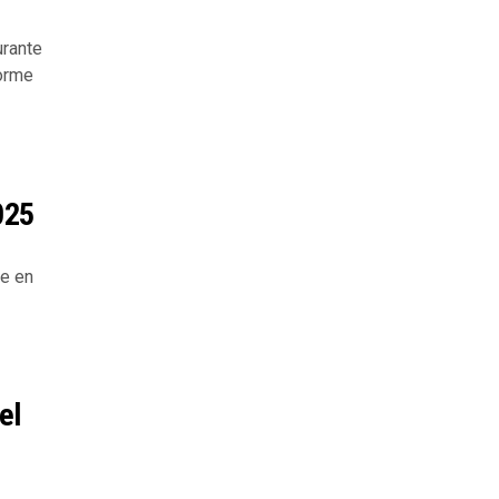
urante
forme
025
te en
el