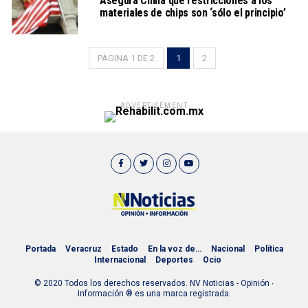
Asegura China que restricciones a los
materiales de chips son ‘sólo el principio’
PÁGINA 1 DE 2
1
2
ADVERTISEMENT
Portada
Veracruz
Estado
En la voz de…
Nacional
Política
Internacional
Deportes
Ocio
© 2020 Todos los derechos reservados. NV Noticias - Opinión ∙
Información ® es una marca registrada.