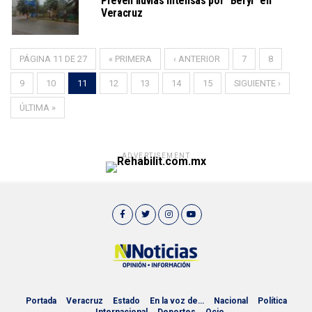
Prevén lluvias intensas por “Beryl” en
Veracruz
PÁGINA 11 DE 27
« PRIMERA
‹ ANTERIOR
7
8
9
10
11
12
13
14
15
SIGUIENTE ›
ÚLTIMA »
ADVERTISEMENT
Portada
Veracruz
Estado
En la voz de…
Nacional
Política