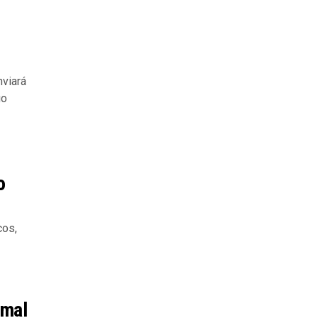
nviará
go
o
cos,
imal