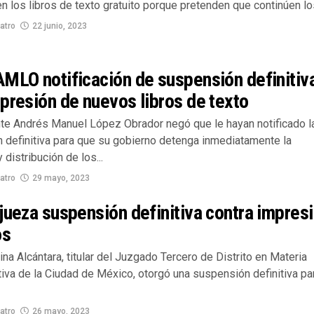
 los libros de texto gratuito porque pretenden que continúen los
atro
22 junio, 2023
MLO notificación de suspensión definitiv
presión de nuevos libros de texto
nte Andrés Manuel López Obrador negó que le hayan notificado l
 definitiva para que su gobierno detenga inmediatamente la
 distribución de los...
atro
29 mayo, 2023
jueza suspensión definitiva contra impres
os
na Alcántara, titular del Juzgado Tercero de Distrito en Materia
iva de la Ciudad de México, otorgó una suspensión definitiva pa
atro
26 mayo, 2023