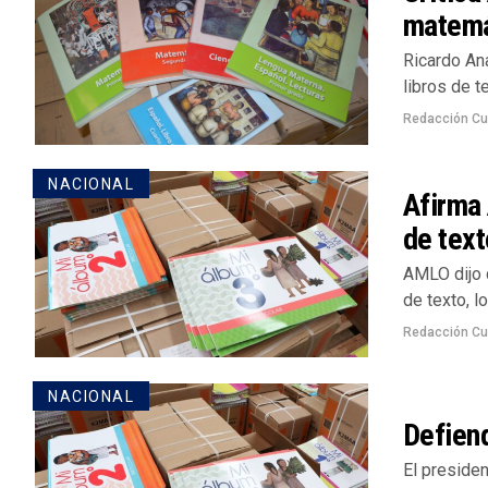
matemát
Ricardo Ana
libros de t
Redacción Cu
NACIONAL
Afirma 
de text
AMLO dijo q
de texto, l
Redacción Cu
NACIONAL
Defien
El preside