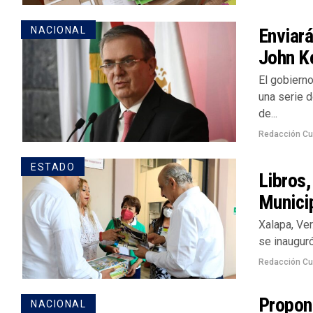
Enviará
NACIONAL
John Ke
El gobierno
una serie 
de...
Redacción Cu
ESTADO
Libros,
Munici
Xalapa, Ver
se inauguró
Redacción Cu
Propon
NACIONAL