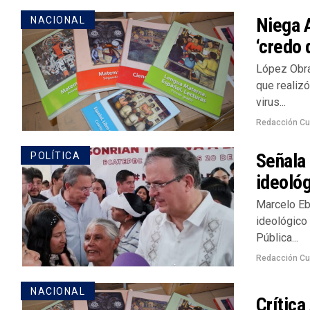
Niega 
NACIONAL
‘credo 
López Obra
que realizó
virus...
Redacción Cu
Señala 
POLÍTICA
ideológ
Marcelo Ebr
ideológico 
Pública...
Redacción Cu
NACIONAL
Crítica