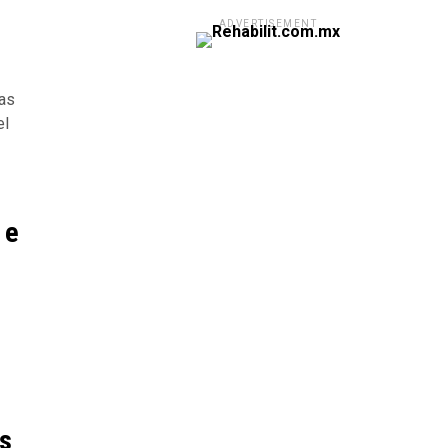
ADVERTISEMENT
ias
el
 e
as