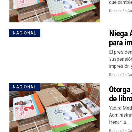
que cambien
Redacción Cu
Niega A
NACIONAL
para im
El preside
suspensión
impresión y
Redacción Cu
Otorga 
NACIONAL
de libr
Yadira Medi
Administrat
frenar la...
Redacción Cu