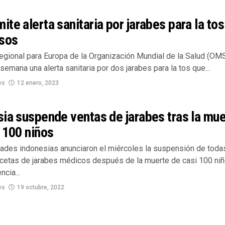
te alerta sanitaria por jarabes para la tos
osos
regional para Europa de la Organización Mundial de la Salud (OM
semana una alerta sanitaria por dos jarabes para la tos que...
es
12 enero, 2023
ia suspende ventas de jarabes tras la mu
 100 niños
dades indonesias anunciaron el miércoles la suspensión de toda
ecetas de jarabes médicos después de la muerte de casi 100 ni
ncia...
es
19 octubre, 2022