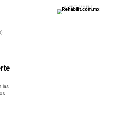
ADVERTISEMENT
S)
erte
s las
ños