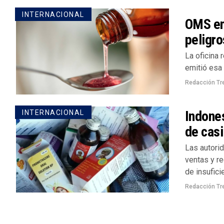
INTERNACIONAL
OMS emi
peligr
La oficina 
emitió esa 
Redacción Tr
Indones
INTERNACIONAL
de casi
Las autori
ventas y r
de insuficie
Redacción Tr