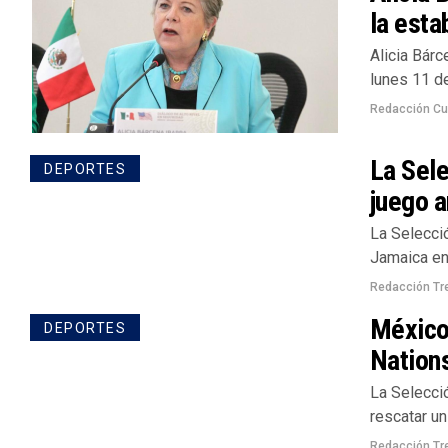
la esta
Alicia Bárc
lunes 11 de
Redacción Cu
La Sele
DEPORTES
juego 
La Selecció
Jamaica en 
Redacción Tr
México
DEPORTES
Nation
La Selecci
rescatar un
Redacción Tr