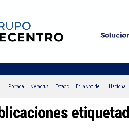
Portada
Veracruz
Estado
En la voz de…
Nacional
blicaciones etiqueta