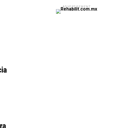
ADVERTISEMENT
cia
ra