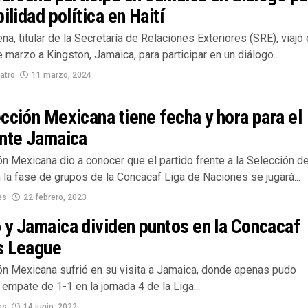
bilidad política en Haití
ena, titular de la Secretaría de Relaciones Exteriores (SRE), viajó
 marzo a Kingston, Jamaica, para participar en un diálogo...
atro
11 marzo, 2024
cción Mexicana tiene fecha y hora para el
ante Jamaica
n Mexicana dio a conocer que el partido frente a la Selección d
la fase de grupos de la Concacaf Liga de Naciones se jugará...
es
22 febrero, 2023
 y Jamaica dividen puntos en la Concacaf
s League
ón Mexicana sufrió en su visita a Jamaica, donde apenas pudo
 empate de 1-1 en la jornada 4 de la Liga...
es
14 junio, 2022