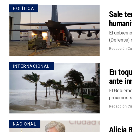
POLÍTICA
Sale te
humani
El gobierno
(Defensa) r
Redacción Cu
INTERNACIONAL
En toq
ante in
El Gobiern
próximos si
Redacción Cu
NACIONAL
Alicia 