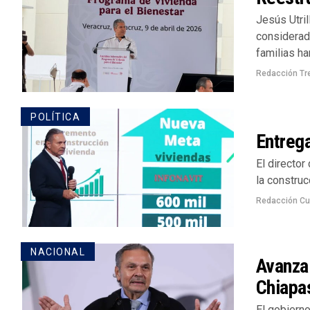
Jesús Utril
considerad
familias han
Redacción Tr
POLÍTICA
Entrega
El director
la construc
Redacción Cu
NACIONAL
Avanza 
Chiapa
El gobierno