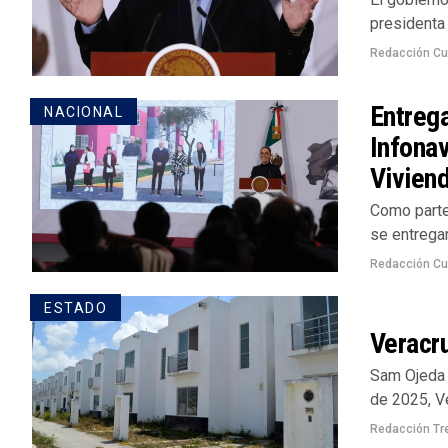
presidenta
Redacción Cu
Entreg
NACIONAL
Infonav
Vivien
Como parte
se entregar
Redacción Cu
ESTADO
Veracru
Sam Ojeda /
de 2025, Ve
Redacción Tr