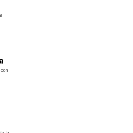
l
a
 con
de la