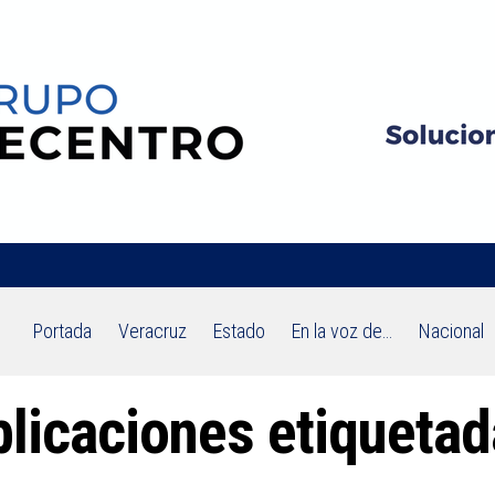
Portada
Veracruz
Estado
En la voz de…
Nacional
licaciones etiquetad