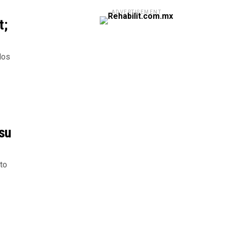
ADVERTISEMENT
t;
los
 su
nto