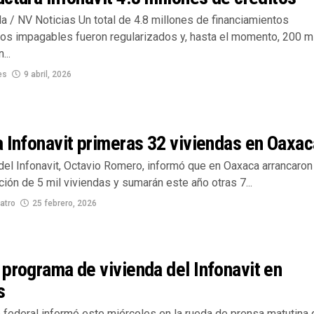
la / NV Noticias Un total de 4.8 millones de financiamientos
os impagables fueron regularizados y, hasta el momento, 200 mi
...
es
9 abril, 2026
 Infonavit primeras 32 viviendas en Oaxac
 del Infonavit, Octavio Romero, informó que en Oaxaca arrancaron
ción de 5 mil viviendas y sumarán este año otras 7...
atro
25 febrero, 2026
programa de vivienda del Infonavit en
s
 federal informó este miércoles en la rueda de prensa matutina 