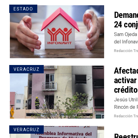
ESTADO
Demanda
24 conj
Sam Ojeda /
del Infonav
Redacción Tr
Afecta
VERACRUZ
activar
crédito
Jesús Utril
Rincón de 
Redacción Tr
VERACRUZ
Reestru