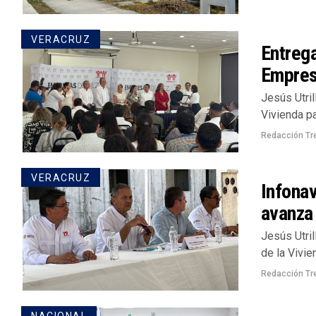
VERACRUZ
Entrega
Empres
Jesús Utril
Vivienda pa
Redacción Tr
VERACRUZ
Infonav
avanza 
Jesús Utril
de la Vivie
Redacción Tr
NACIONAL