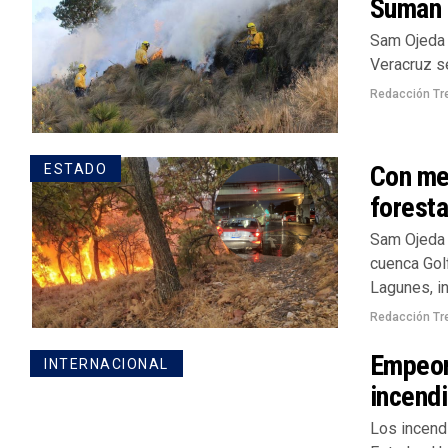
Suman 
Sam Ojeda 
Veracruz se
Redacción Tr
Con me
ESTADO
foresta
Sam Ojeda 
cuenca Gol
Lagunes, in
Redacción Tr
Empeora
INTERNACIONAL
incendi
Los incend