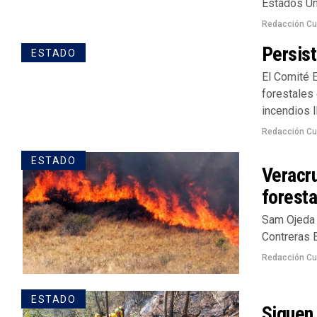
Estados Un
Redacción Cu
Persist
ESTADO
El Comité 
forestales
incendios ll
Redacción Cu
ESTADO
Veracru
foresta
Sam Ojeda 
Contreras B
Redacción Cu
ESTADO
Siguen 