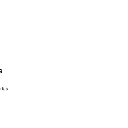
s
rlos
.