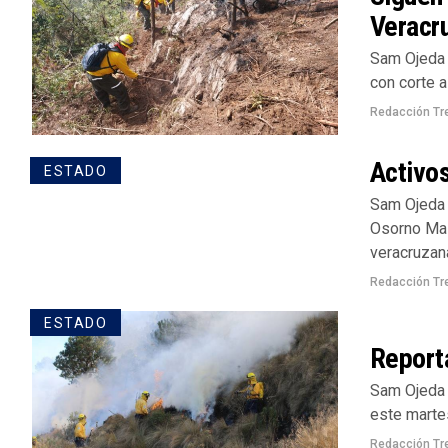
Veracr
Sam Ojeda 
con corte a
Redacción Tr
Activos
ESTADO
Sam Ojeda 
Osorno Mal
veracruzana
Redacción Tr
ESTADO
Reporta
Sam Ojeda /
este martes
Redacción Tr