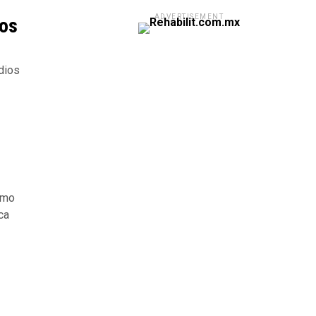
ADVERTISEMENT
ios
dios
smo
ca