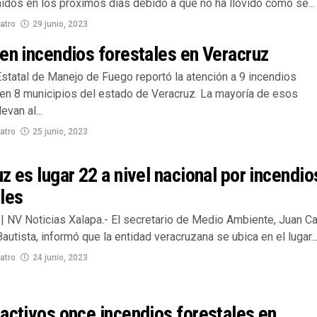
idos en los próximos días debido a que no ha llovido como se...
atro
29 junio, 2023
en incendios forestales en Veracruz
Estatal de Manejo de Fuego reportó la atención a 9 incendios
 en 8 municipios del estado de Veracruz. La mayoría de esos
evan al...
atro
25 junio, 2023
z es lugar 22 a nivel nacional por incendio
les
| NV Noticias Xalapa.- El secretario de Medio Ambiente, Juan Ca
autista, informó que la entidad veracruzana se ubica en el lugar..
atro
24 junio, 2023
activos once incendios forestales en