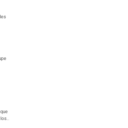
les
lupe
 que
os...