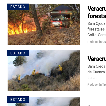
Veracr
ESTADO
foresta
Sam Ojeda 
forestales
Golfo-Centr
Redacción Cu
ESTADO
Veracru
Sam Ojeda 
de Cuenca 
Luna...
Redacción Tr
ESTADO