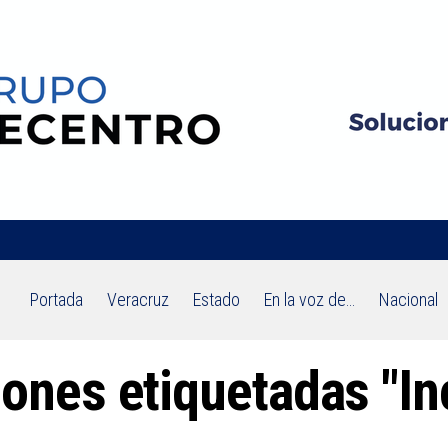
Portada
Veracruz
Estado
En la voz de…
Nacional
iones etiquetadas "In