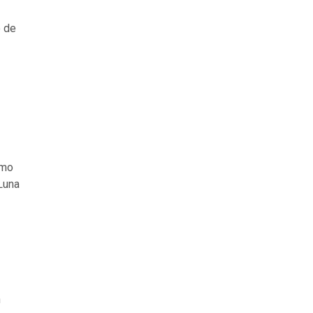
o de
smo
Luna
n