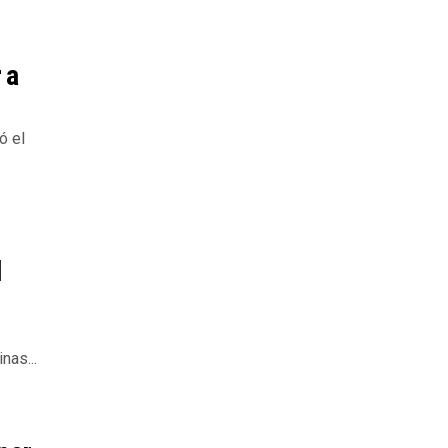
 a
ó el
l
nas...