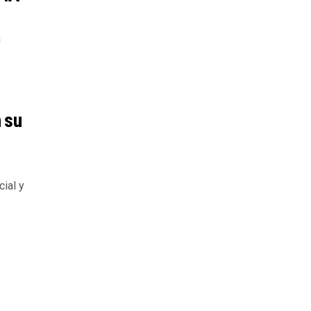
a
 su
cial y