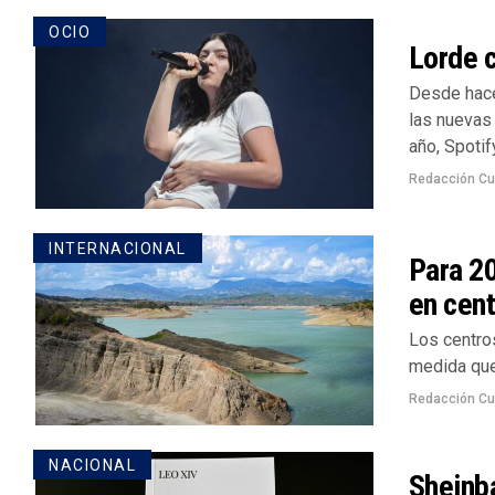
OCIO
Lorde c
Desde hace 
las nuevas 
año, Spotif
Redacción Cu
INTERNACIONAL
Para 2
en cent
Los centro
medida que 
Redacción Cu
NACIONAL
Sheinba