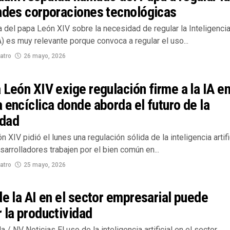
ndes corporaciones tecnológicas
a del papa León XIV sobre la necesidad de regular la Inteligenci
(IA) es muy relevante porque convoca a regular el uso...
atro
26 mayo, 2026
 León XIV exige regulación firme a la IA en
 encíclica donde aborda el futuro de la
dad
n XIV pidió el lunes una regulación sólida de la inteligencia artifi
arrolladores trabajen por el bien común en...
atro
25 mayo, 2026
de la AI en el sector empresarial puede
 la productividad
la / NV Noticias El uso de la inteligencia artificial en el sector