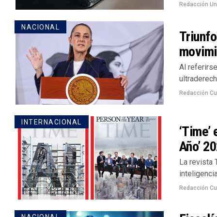
Redacción U
NACIONAL
Triunfo
movimi
Al referirs
ultraderech
Redacción Cu
INTERNACIONAL
‘Time’ 
Año’ 2
La revista 
inteligenci
Redacción Cu
NACIONAL