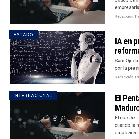
empresarial
Redacción Tr
ESTADO
IA en p
reform
Sam Ojeda 
por la pre
Redacción Tr
El Pent
INTERNACIONAL
Maduro
El uso de l
cuando la h
empleada en