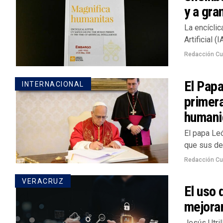
y a gra
La encíclic
Artificial 
Redacción Cu
El Papa
INTERNACIONAL
primera
humani
El papa Leó
que sus des
Redacción Cu
VERACRUZ
El uso 
mejorar
Jesús Utril