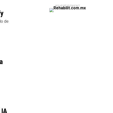
ADVERTISEMENT
fy
do de
a
 IA