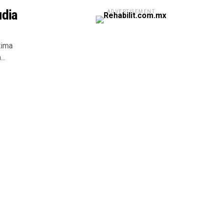
udia
ADVERTISEMENT
tima
..