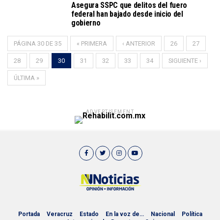
Asegura SSPC que delitos del fuero
federal han bajado desde inicio del
gobierno
PÁGINA 30 DE 35
« PRIMERA
‹ ANTERIOR
26
27
28
29
30
31
32
33
34
SIGUIENTE ›
ÚLTIMA »
ADVERTISEMENT
Portada
Veracruz
Estado
En la voz de…
Nacional
Política