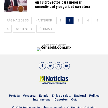
en 18 proyectos para mejorar
conectividad y seguridad carretera
PÁGINA 2 DE 35
‹ ANTERIOR
1
2
3
4
5
6
SIGUIENTE ›
ÚLTIMA »
ADVERTISEMENT
Portada
Veracruz
Estado
En la voz de…
Nacional
Política
Internacional
Deportes
Ocio
© 2020 Todos los derechos reservados. NV Noticias - Opinión ∙