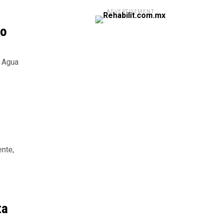
a
ADVERTISEMENT
po
e Agua
ente,
ta