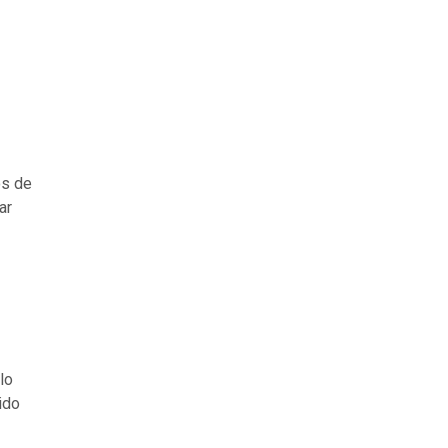
os de
ar
lo
ido