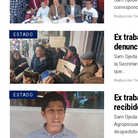
correspondi
Redacción Tr
Ex tra
ESTADO
denunci
Sam Ojeda 
la Secreta
que...
Redacción Tr
Ex trab
ESTADO
recibi
Sam Ojeda 
Agropecuar
despedidos