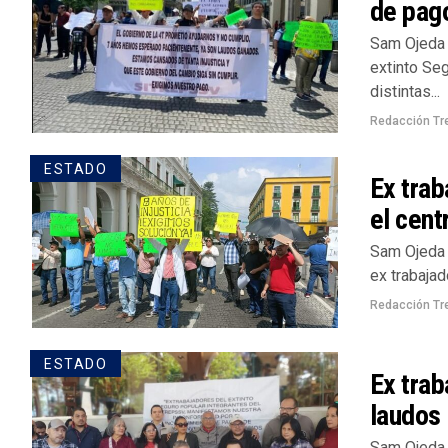
de pag
Sam Ojeda 
extinto Se
distintas...
Redacción Tr
ESTADO
Ex trab
el cent
Sam Ojeda 
ex trabajad
Redacción Tr
ESTADO
Ex trab
laudos
Sam Ojeda 