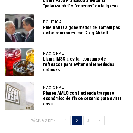
Llama Papa Francisco a evitar la
“polarización” y “venenos” en la Iglesia
POLÍTICA
Pide AMLO a gobernador de Tamaulipas
evitar reuniones con Greg Abbott
NACIONAL
Llama IMSS a evitar consumo de
refrescos para evitar enfermedades
crónicas
NACIONAL
Planea AMLO con Hacienda traspaso
económico de fin de sexenio para evitar
crisis
PÁGINA 2 DE 4
1
2
3
4