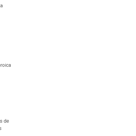
ta
eroica
os de
s