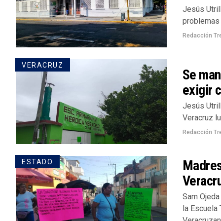
Jesús Utri
problemas d
Redacción Tr
VERACRUZ
Se mani
exigir 
Jesús Utril
Veracruz lu
Redacción Tr
Madres
ESTADO
Veracr
Sam Ojeda 
la Escuela
Veracruzana