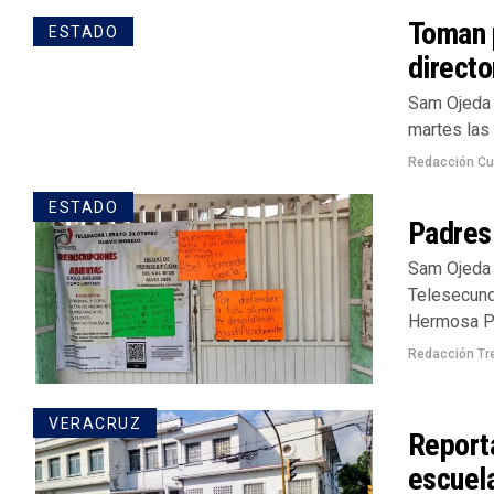
Toman p
ESTADO
directo
Sam Ojeda 
martes las 
Redacción Cu
ESTADO
Padres
Sam Ojeda 
Telesecund
Hermosa Pr
Redacción Tr
VERACRUZ
Reporta
escuel