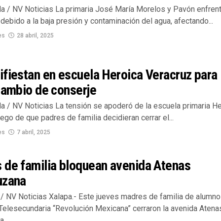
lla / NV Noticias La primaria José María Morelos y Pavón enfren
ebido a la baja presión y contaminación del agua, afectando...
es
28 abril, 2025
fiestan en escuela Heroica Veracruz para
cambio de conserje
la / NV Noticias La tensión se apoderó de la escuela primaria H
ego de que padres de familia decidieran cerrar el...
es
7 abril, 2025
 de familia bloquean avenida Atenas
uzana
/ NV Noticias Xalapa.- Este jueves madres de familia de alumn
 Telesecundaria “Revolución Mexicana” cerraron la avenida Atena
....