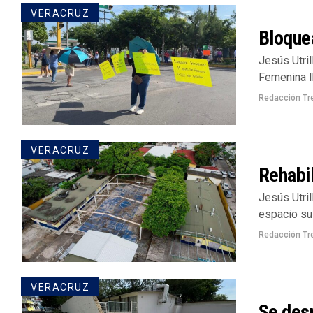
VERACRUZ
Bloquea
Jesús Utril
Femenina I
Redacción Tr
VERACRUZ
Rehabi
Jesús Utril
espacio sus
Redacción Tr
VERACRUZ
Se des