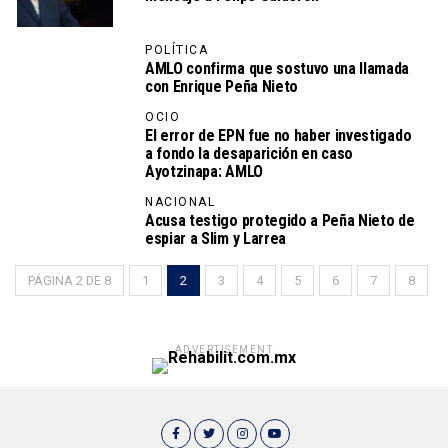
POLÍTICA
AMLO confirma que sostuvo una llamada
con Enrique Peña Nieto
OCIO
El error de EPN fue no haber investigado
a fondo la desaparición en caso
Ayotzinapa: AMLO
NACIONAL
Acusa testigo protegido a Peña Nieto de
espiar a Slim y Larrea
PÁGINA 2 DE 8
1
2
3
4
5
6
7
8
ADVERTISEMENT