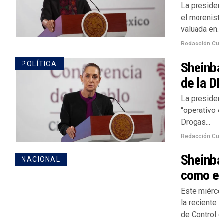
La preside
el morenis
valuada en..
Redacción Cu
Sheinba
POLÍTICA
de la 
La preside
“operativo 
Drogas...
Redacción Cu
Sheinba
NACIONAL
como el
Este miérc
la reciente
de Control 