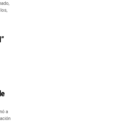
nado,
los,
l”
le
nó a
ración