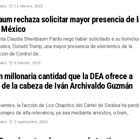
atro
12 febrero, 2025
um rechaza solicitar mayor presencia de l
 México
nta Claudia Sheinbaum Pardo negó haber solicitado a su homólo
idos, Donald Trump, una mayor presencia de elementos de la
ión de Control de...
atro
6 febrero, 2025
 millonaria cantidad que la DEA ofrece a
 de la cabeza de Iván Archivaldo Guzmán
r
ientes, la facción de Los Chapitos del Cártel de Sinaloa ha perd
onajes de alta relevancia, ya sea mediante arrestos, o bien,...
atro
2 septiembre, 2024