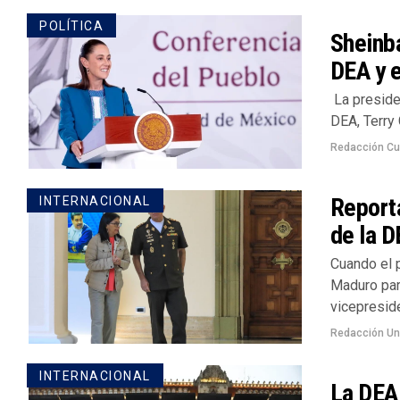
POLÍTICA
Sheinba
DEA y 
La presiden
DEA, Terry 
Redacción Cu
Reporta
INTERNACIONAL
de la D
Cuando el 
Maduro par
vicepreside
Redacción U
INTERNACIONAL
La DEA 