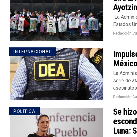
Ayotzi
La Adminis
Estados Uni
Redacción Cu
Impulsó
INTERNACIONAL
Méxic
La Adminis
serie de a
asesinatos 
Redacción Cu
Se hizo
POLÍTICA
escond
Luna: 