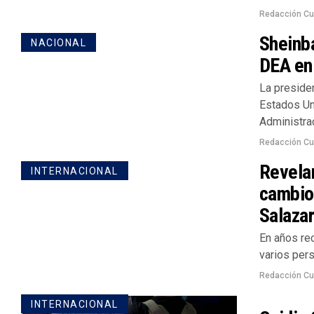
Redacción Cu
Sheinba
NACIONAL
DEA en
La preside
Estados Un
Administrac
Redacción Cu
Revelan
INTERNACIONAL
cambio
Salaza
En años rec
varios pers
Redacción Cu
INTERNACIONAL