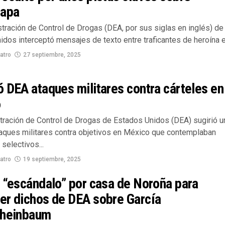
napa
tración de Control de Drogas (DEA, por sus siglas en inglés) de
dos interceptó mensajes de texto entre traficantes de heroína en
atro
27 septiembre, 2025
 DEA ataques militares contra cárteles en
o
tración de Control de Drogas de Estados Unidos (DEA) sugirió u
taques militares contra objetivos en México que contemplaban
selectivos...
atro
19 septiembre, 2025
 “escándalo” por casa de Noroña para
er dichos de DEA sobre García
Sheinbaum