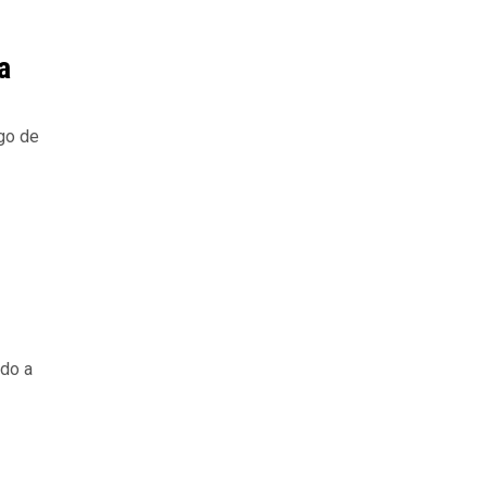
a
go de
ido a