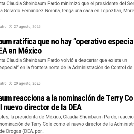
nta Claudia Sheinbaum Pardo minimizó que el presidente del Se
ta Gerardo Fernández Noroña, tenga una casa en Tepoztlán, More
.
atro
27 agosto, 2025
um ratifica que no hay “operativo especia
DEA en México
nta Claudia Sheinbaum Pardo volvió a descartar que exista un
especial” en la frontera norte de la Administración de Control de
atro
20 agosto, 2025
um reacciona a la nominación de Terry Co
 nuevo director de la DEA
oles, la presidenta de México, Claudia Sheinbaum Pardo, reaccio
 nominación de Terry Cole como el nuevo director de la Administ
de Drogas (DEA, por...