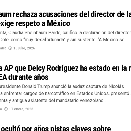
um rechaza acusaciones del director de l
exige respeto a México
ta, Claudia Sheinbaum Pardo, calificó la declaración del director
Cole, como “muy desafortunada” y sin sustento. “A México se...
atro
15 julio, 2026
 AP que Delcy Rodríguez ha estado en la 
EA durante años
presidente Donald Trump anunció la audaz captura de Nicolás
a enfrentar cargos de narcotráfico en Estados Unidos, presentó 
nta y antigua asistente del mandatario venezolano...
no
17 enero, 2026
ocultó por años pistas claves sobre