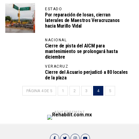
ESTADO
Por reparación de losas, cierran
laterales de Maestros Veracruzanos
hacia Murillo Vidal
NACIONAL
Cierre de pista del AICM para
mantenimiento se prolongará hasta
diciembre
VERACRUZ
Cierre del Acuario perjudicó a 80 locales
de la plaza
PÁGINA 4 DE 5
1
2
3
4
5
ADVERTISEMENT