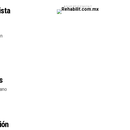
ADVERTISEMENT
ista
en
s
bano
ión