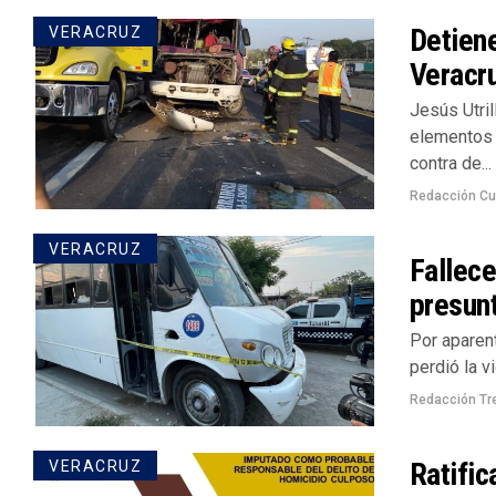
Detiene
VERACRUZ
Veracr
Jesús Utril
elementos 
contra de...
Redacción Cu
VERACRUZ
Fallece
presunt
Por aparen
perdió la v
Redacción Tr
Ratific
VERACRUZ