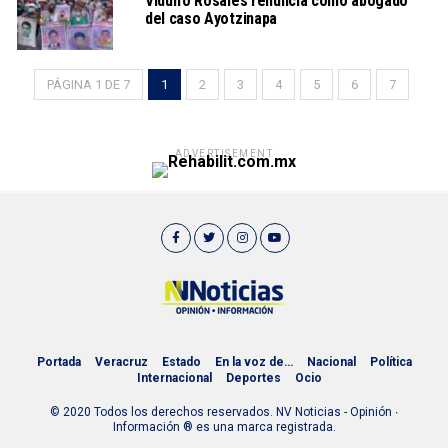
Vidulfo Rosales renuncia como abogado
del caso Ayotzinapa
PÁGINA 1 DE 7
1
2
3
4
5
6
7
ADVERTISEMENT
Portada
Veracruz
Estado
En la voz de…
Nacional
Política
Internacional
Deportes
Ocio
© 2020 Todos los derechos reservados. NV Noticias - Opinión ∙
Información ® es una marca registrada.