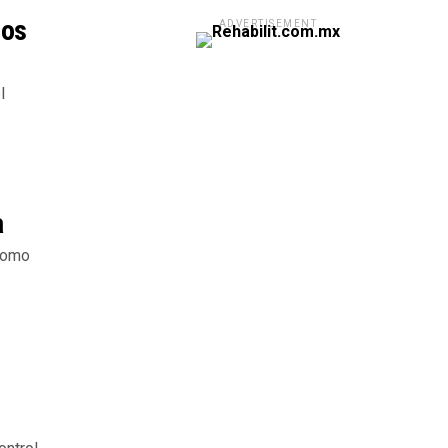
ros
ADVERTISEMENT
l
a
 como