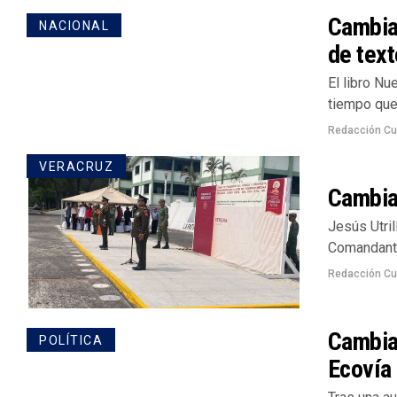
Cambian
NACIONAL
de text
El libro Nu
tiempo que 
Redacción Cu
VERACRUZ
Cambian
Jesús Utri
Comandante 
Redacción Cu
Cambian
POLÍTICA
Ecovía