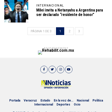
INTERNACIONAL
Milei invita a Netanyahu a Argentina para
ser declarado “residente de honor”
PÁGINA 1 DE 3
1
2
3
ADVERTISEMENT
Portada
Veracruz
Estado
En la voz de…
Nacional
Política
Internacional
Deportes
Ocio