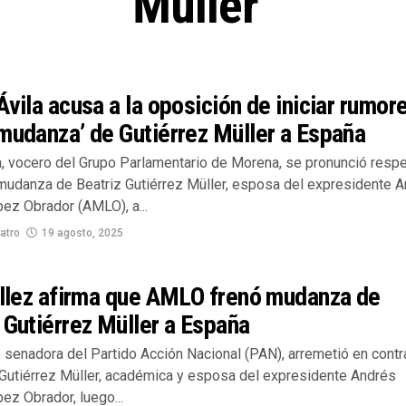
Müller"
Ávila acusa a la oposición de iniciar rumor
mudanza’ de Gutiérrez Müller a España
la, vocero del Grupo Parlamentario de Morena, se pronunció resp
 mudanza de Beatriz Gutiérrez Müller, esposa del expresidente 
ez Obrador (AMLO), a...
atro
19 agosto, 2025
éllez afirma que AMLO frenó mudanza de
 Gutiérrez Müller a España
z, senadora del Partido Acción Nacional (PAN), arremetió en contr
 Gutiérrez Müller, académica y esposa del expresidente Andrés
ez Obrador, luego...