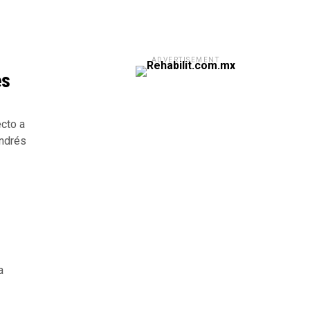
ADVERTISEMENT
es
ecto a
Andrés
a