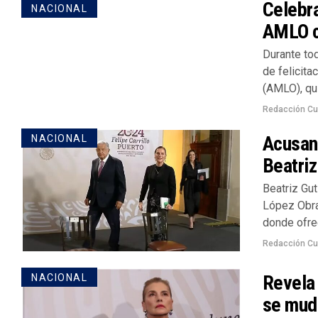
Celebra
NACIONAL
AMLO c
Durante to
de felicit
(AMLO), qui
Redacción Cu
Acusan
NACIONAL
Beatriz
Beatriz Gu
López Obra
donde ofrec
Redacción Cu
Revela 
NACIONAL
se mud