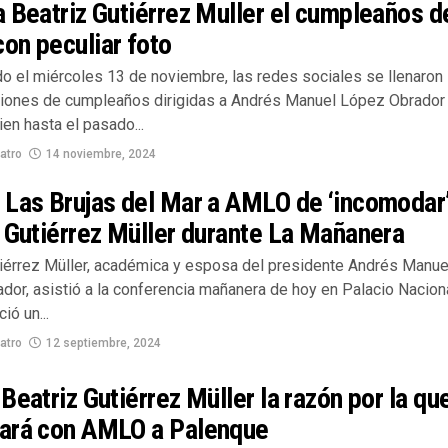
 Beatriz Gutiérrez Muller el cumpleaños d
on peculiar foto
do el miércoles 13 de noviembre, las redes sociales se llenaron
aciones de cumpleaños dirigidas a Andrés Manuel López Obrador
en hasta el pasado...
atro
14 noviembre, 2024
 Las Brujas del Mar a AMLO de ‘incomodar’
 Gutiérrez Müller durante La Mañanera
tiérrez Müller, académica y esposa del presidente Andrés Manue
dor, asistió a la conferencia mañanera de hoy en Palacio Naciona
ió un...
atro
12 septiembre, 2024
Beatriz Gutiérrez Müller la razón por la qu
ará con AMLO a Palenque