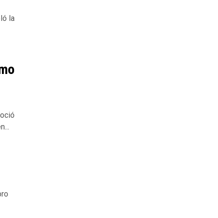
ló la
omo
noció
...
bro