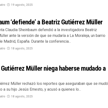
atro
19 agosto, 2025
um ‘defiende’ a Beatriz Gutiérrez Müller
nta Claudia Sheinbaum defendió a la investigadora Beatriz
üller ante la versión de que se mudaría a La Moraleja, un barrio
e Madrid, España. Durante la conferencia...
atro
18 agosto, 2025
 Gutiérrez Müller niega haberse mudado a
tiérrez Müller rechazó los reportes que aseguraban que se mudó
o a su hijo Jesús Ernesto, y acusó a quienes lo...
atro
18 agosto, 2025