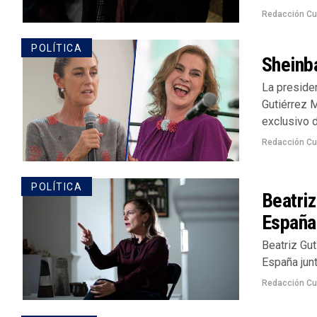
Redacción Cu
POLÍTICA
Sheinba
La preside
Gutiérrez M
exclusivo d
Redacción Cu
POLÍTICA
Beatriz
España
Beatriz Gu
España junt
Redacción Cu