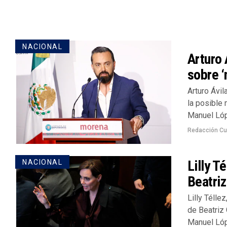
NACIONAL
Arturo 
sobre ‘
Arturo Ávi
la posible
Manuel Lóp
Redacción Cu
Lilly T
NACIONAL
Beatriz
Lilly Télle
de Beatriz
Manuel Lóp