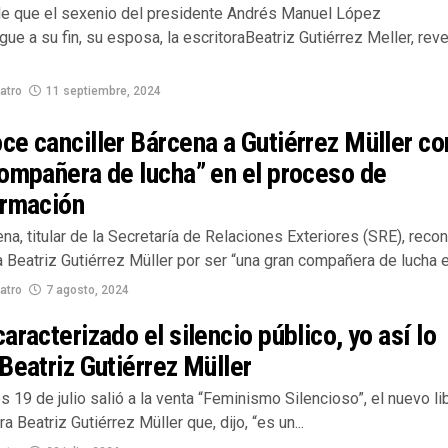
de que el sexenio del presidente Andrés Manuel López
gue a su fin, su esposa, la escritoraBeatriz Gutiérrez Meller, reve
atro
11 septiembre, 2024
e canciller Bárcena a Gutiérrez Müller c
ompañera de lucha” en el proceso de
ormación
ena, titular de la Secretaría de Relaciones Exteriores (SRE), reco
a Beatriz Gutiérrez Müller por ser “una gran compañera de lucha en
atro
7 agosto, 2024
aracterizado el silencio público, yo así lo
Beatriz Gutiérrez Müller
s 19 de julio salió a la venta “Feminismo Silencioso”, el nuevo li
a Beatriz Gutiérrez Müller que, dijo, “es un...