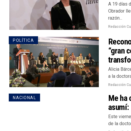
A 19 días 
Obrador lle
razón...
Redacción Cu
Reconoc
POLÍTICA
“gran c
transf
Alicia Bárc
a la doctor
Redacción Cu
Me ha c
NACIONAL
asumí: 
Este vierne
de la doctor