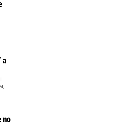
e
 a
l
l,
e no