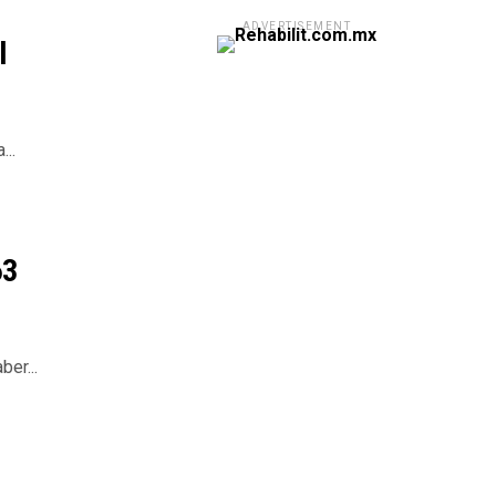
ADVERTISEMENT
l
..
63
er...