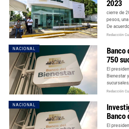
2023
cierre de 
pesos, una
De acuerdo.
Redacción Cu
Banco d
NACIONAL
750 su
El preside
Bienestar 
sucursales, 
Redacción Cu
Investi
NACIONAL
Banco 
El preside