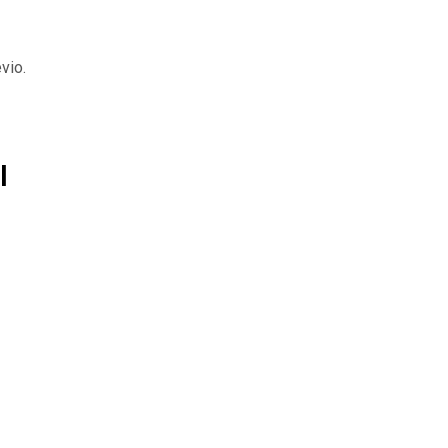
vio.
l