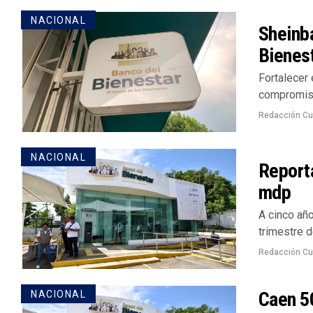
NACIONAL
Sheinba
Bienes
Fortalecer 
compromiso
Redacción Cu
NACIONAL
Reporta
mdp
A cinco añ
trimestre 
Redacción Cu
Caen 5
NACIONAL