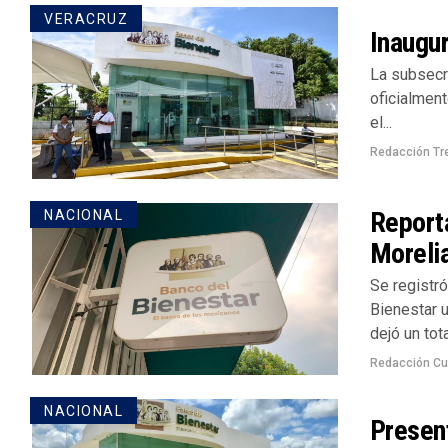
VERACRUZ
Inaugur
La subsecre
oficialmen
el...
Redacción Tr
Reporta
NACIONAL
Moreli
Se registró
Bienestar u
dejó un tota
Redacción Cu
NACIONAL
Presen