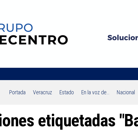
Portada
Veracruz
Estado
En la voz de…
Nacional
iones etiquetadas "B