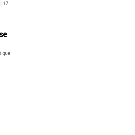
i 17
 se
ó que