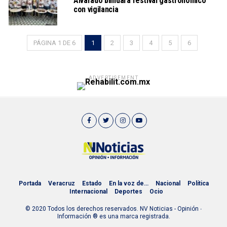
Alvarado blindará festival gastronómico
con vigilancia
PÁGINA 1 DE 6
1
2
3
4
5
6
ADVERTISEMENT
Portada
Veracruz
Estado
En la voz de…
Nacional
Política
Internacional
Deportes
Ocio
© 2020 Todos los derechos reservados. NV Noticias - Opinión ∙
Información ® es una marca registrada.