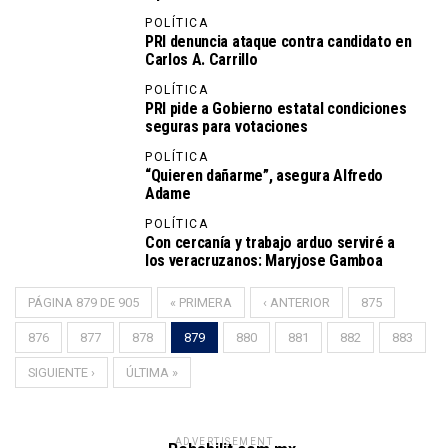
POLÍTICA
PRI denuncia ataque contra candidato en
Carlos A. Carrillo
POLÍTICA
PRI pide a Gobierno estatal condiciones
seguras para votaciones
POLÍTICA
“Quieren dañarme”, asegura Alfredo
Adame
POLÍTICA
Con cercanía y trabajo arduo serviré a
los veracruzanos: Maryjose Gamboa
PÁGINA 879 DE 905
« PRIMERA
‹ ANTERIOR
875
876
877
878
879
880
881
882
883
SIGUIENTE ›
ÚLTIMA »
ADVERTISEMENT