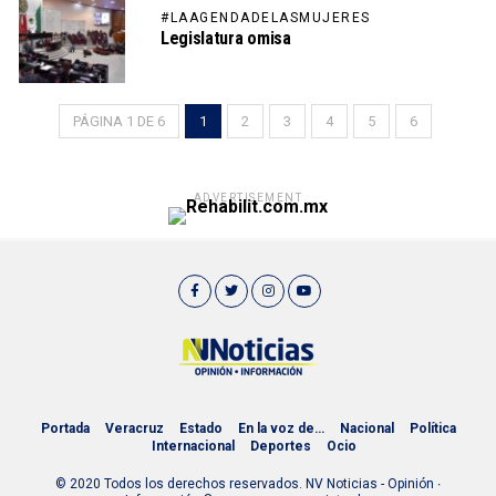
#LAAGENDADELASMUJERES
Legislatura omisa
PÁGINA 1 DE 6
1
2
3
4
5
6
ADVERTISEMENT
Portada
Veracruz
Estado
En la voz de…
Nacional
Política
Internacional
Deportes
Ocio
© 2020 Todos los derechos reservados. NV Noticias - Opinión ∙