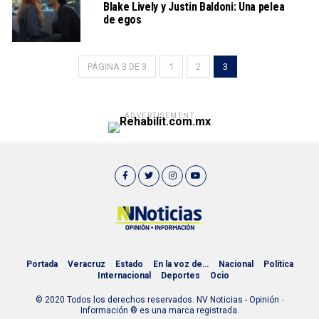
Blake Lively y Justin Baldoni: Una pelea
de egos
PÁGINA 3 DE 3
1
2
3
ADVERTISEMENT
Portada
Veracruz
Estado
En la voz de…
Nacional
Política
Internacional
Deportes
Ocio
© 2020 Todos los derechos reservados. NV Noticias - Opinión ∙
Información ® es una marca registrada.