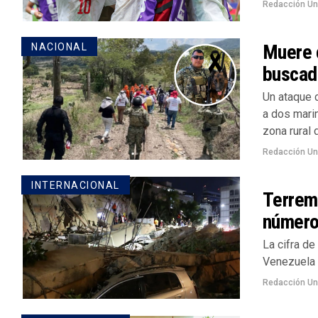
Redacción U
Muere c
NACIONAL
buscad
Un ataque c
a dos mari
zona rural 
Redacción U
INTERNACIONAL
Terremo
número
La cifra de
Venezuela a
Redacción U