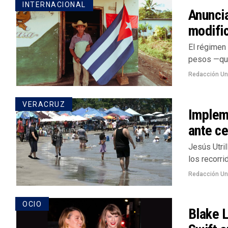
INTERNACIONAL
Anuncia
modifi
El régimen
pesos —que
Redacción U
VERACRUZ
Impleme
ante c
Jesús Utril
los recorri
Redacción U
OCIO
Blake L