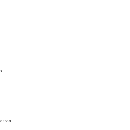
es
de esa