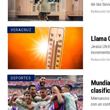
de las lluvi
Redacción U
VERACRUZ
Llama C
Jesús Utri
incremento 
Redacción U
DEPORTES
Mundia
clasifi
Marruecos 
con un cont