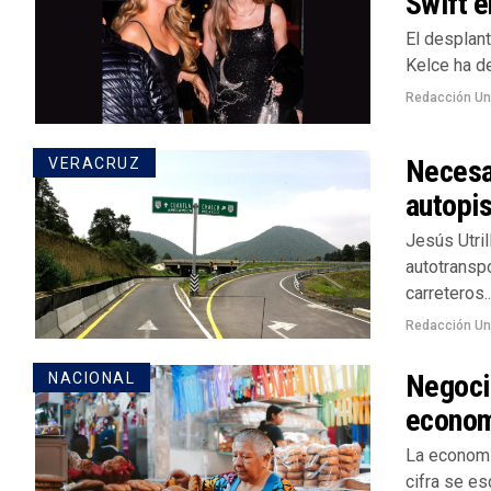
Swift 
El desplant
Kelce ha de
Redacción U
Necesar
VERACRUZ
autopis
Jesús Utril
autotranspo
carreteros..
Redacción U
Negocio
NACIONAL
econom
La economí
cifra se e