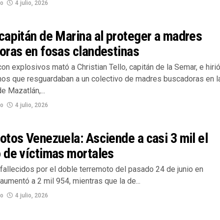
no
4 julio, 2026
apitán de Marina al proteger a madres
oras en fosas clandestinas
on explosivos mató a Christian Tello, capitán de la Semar, e hiri
nos que resguardaban a un colectivo de madres buscadoras en l
de Mazatlán,...
no
4 julio, 2026
tos Venezuela: Asciende a casi 3 mil el
 de víctimas mortales
 fallecidos por el doble terremoto del pasado 24 de junio en
umentó a 2 mil 954, mientras que la de...
no
4 julio, 2026