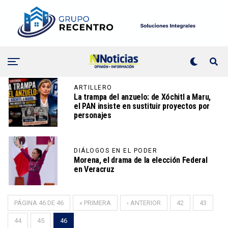
ARTILLERO
La trampa del anzuelo: de Xóchitl a Maru,
el PAN insiste en sustituir proyectos por
personajes
DIÁLOGOS EN EL PODER
Morena, el drama de la elección Federal
en Veracruz
PÁGINA 46 DE 46
« PRIMERA
‹ ANTERIOR
42
43
44
45
46