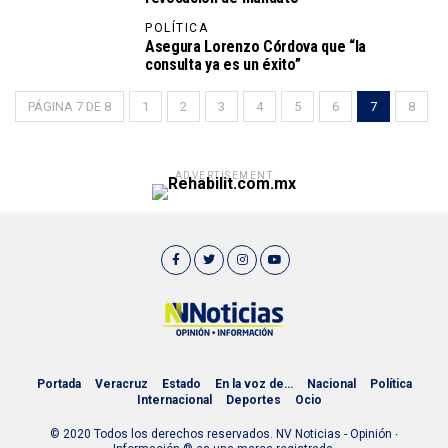
POLÍTICA
Asegura Lorenzo Córdova que “la
consulta ya es un éxito”
PÁGINA 7 DE 8
1
2
3
4
5
6
7
8
ADVERTISEMENT
Portada
Veracruz
Estado
En la voz de…
Nacional
Política
Internacional
Deportes
Ocio
© 2020 Todos los derechos reservados. NV Noticias - Opinión ∙